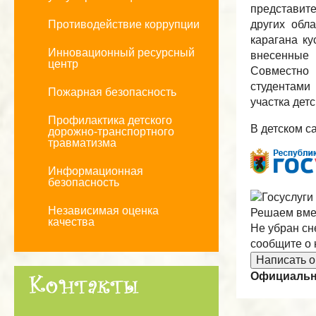
представит
Противодействие коррупции
других обл
карагана ку
Инновационный ресурсный
внесенные 
центр
Совместно 
студентами
Пожарная безопасность
участка дет
Профилактика детского
В детском с
дорожно-транспортного
травматизма
Информационная
безопасность
Независимая оценка
Решаем вме
качества
Не убран сн
сообщите о 
Написать о
Официальна