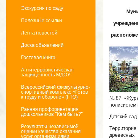
Экскурсия по саду
Муни
Полезные ссылки
учреждени
Лента новостей
расположен
Доска объявлений
Гостевая книга
Антитеррористическая
защищенность МДОУ
Всероссийский физкультурно-
спортивный комплекс «Готов
к труду и обороне» (ГТО)
№87 «Журав
полисистемн
Ранняя профориентация
дошкольников "Кем быть?"
Детский сад 
Результаты независимой
Территория
оценки качества оказания
древесных
услуг организациями