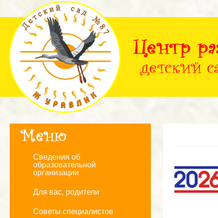
Сведения об
образовательной
организации
Для вас, родители
Советы специалистов