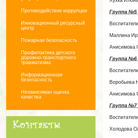
Хухка Илон
Противодействие коррупции
Группа №5 
Инновационный ресурсный
Воспитатели
центр
Маллина Ир
Пожарная безопасность
Анисимова 
Профилактика детского
дорожно-транспортного
Группа №6 
травматизма
Воспитатели
Информационная
безопасность
Воробьева 
Независимая оценка
Анисимова 
качества
Группа №7 
Воспитатели
Холодова О