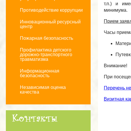
т.п.) и и
Противодействие коррупции
минимyмa.
Прием заявл
Инновационный ресурсный
центр
Часы приема
Пожарная безопасность
Матери
Профилактика детского
дорожно-транспортного
Путевк
травматизма
Внимание!
Информационная
безопасность
При посещен
Независимая оценка
Перечень н
качества
Визитная ка