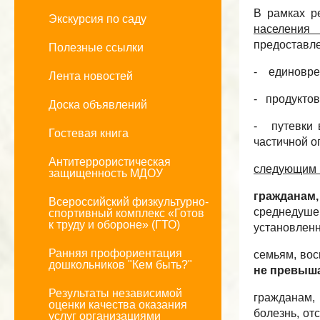
В рамках р
Экскурсия по саду
населения
предоставле
Полезные ссылки
- единовре
Лента новостей
- продукто
Доска объявлений
- путевки 
Гостевая книга
частичной о
Антитеррористическая
следующим 
защищенность МДОУ
граждана
Всероссийский физкультурно-
среднедуше
спортивный комплекс «Готов
к труду и обороне» (ГТО)
установленн
Ранняя профориентация
семьям, во
дошкольников "Кем быть?"
не превыша
Результаты независимой
гражданам,
оценки качества оказания
болезнь, от
услуг организациями