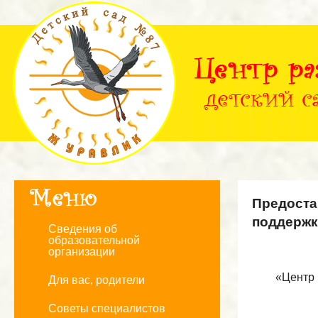
Предоста
поддерж
Сведения об
образовательной
организации
«Центр 
Для вас, родители
Советы специалистов